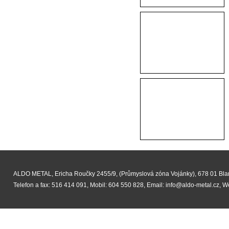
ALDO METAL, Ericha Roučky 2455/9, (Průmyslová zóna Vojánky), 678 01 Bl
Telefon a fax: 516 414 091, Mobil: 604 550 828, Email:
info@aldo-metal.cz
,
W